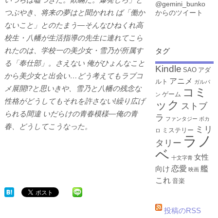
@gemini_bunko
つぶやき、将来の夢はと聞かれれ ば「働か
からのツイート
ないこと」とのたまう―そんなひねくれ高
校生・八幡が生活指導の先生に連れてこら
れたのは、学校一の美少女・雪乃が所属す
タグ
る「奉仕部」。さえない 俺がひょんなこと
Kindle
SAO
アダ
から美少女と出会い…どう考えてもラブコ
アニメ
ルト
ガルパ
メ展開!?と思いきや、雪乃と八幡の残念な
コミ
ゲーム
ン
性格がどうしてもそれを許さない!繰り広げ
ック
ストブ
られる間違 いだらけの青春模様―俺の青
ラ
ファンタジー
ボカ
春、どうしてこうなった。
ミリ
ミステリー
ロ
ラノ
タリー
ベ
女性
十文字青
恋愛
艦
向け
映画
これ
音楽
投稿のRSS