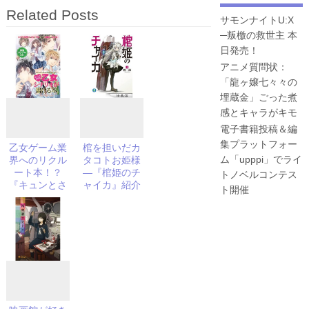
Related Posts
サモンナイトU:X
─叛檄の救世主 本
日発売！
アニメ質問状：
「龍ヶ嬢七々々の
埋蔵金」ごった煮
感とキャラがキモ
電子書籍投稿＆編
集プラットフォー
乙女ゲーム業
棺を担いだカ
ム「upppi」でライ
界へのリクル
タコトお姫様
ート本！？
―『棺姫のチ
トノベルコンテス
『キュンとさ
ャイカ』紹介
ト開催
せる乙女シナ
（4/9よりアニ
リオが書ける
メ放送開始）
本』紹介