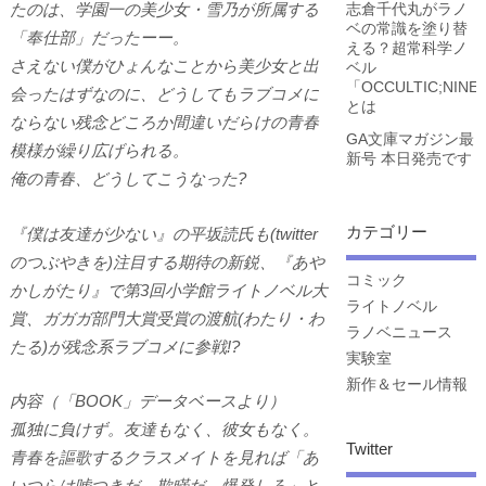
たのは、学園一の美少女・雪乃が所属する
志倉千代丸がラノ
ベの常識を塗り替
「奉仕部」だったーー。
える？超常科学ノ
さえない僕がひょんなことから美少女と出
ベル
「OCCULTIC;NINE
会ったはずなのに、どうしてもラブコメに
とは
ならない残念どころか間違いだらけの青春
GA文庫マガジン最
模様が繰り広げられる。
新号 本日発売です
俺の青春、どうしてこうなった?
カテゴリー
『僕は友達が少ない』の平坂読氏も(twitter
のつぶやきを)注目する期待の新鋭、『あや
コミック
かしがたり』で第3回小学館ライトノベル大
ライトノベル
賞、ガガガ部門大賞受賞の渡航(わたり・わ
ラノベニュース
たる)が残念系ラブコメに参戦!?
実験室
新作＆セール情報
内容（「BOOK」データベースより）
孤独に負けず。友達もなく、彼女もなく。
Twitter
青春を謳歌するクラスメイトを見れば「あ
いつらは嘘つきだ。欺瞞だ。爆発しろ」と