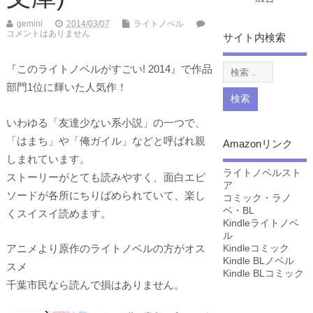
gemini
2014/03/07
ライトノベル
コメントはありません
サイト内検索
『このライトノベルがすごい! 2014』で作品
部門1位に輝いた人気作！
いわゆる「友達少ない系小説」の一つで、
「はまち」や「俺ガイル」などと呼ばれ親
Amazonリンク
しまれています。
ライトノベルスト
ストーリーがとても読みやすく、面白エピ
ア
ソードが各所にちりばめられていて、楽し
コミック・ラノ
ベ・BL
くスイスイ読めます。
Kindleライトノベ
ル
アニメより原作のライトノベルの方がオス
Kindleコミック
Kindle BLノベル
スメ
Kindle BLコミック
千葉市民なら読んで損はありません。