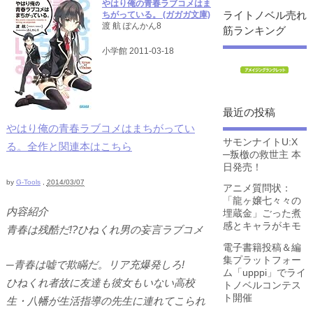
やはり俺の青春ラブコメはま
ライトノベル売れ
ちがっている。 (ガガガ文庫)
渡 航 ぽんかん8
筋ランキング
小学館 2011-03-18
最近の投稿
やはり俺の青春ラブコメはまちがってい
サモンナイトU:X
る。全作と関連本はこちら
─叛檄の救世主 本
日発売！
by
G-Tools
,
2014/03/07
アニメ質問状：
「龍ヶ嬢七々々の
内容紹介
埋蔵金」ごった煮
感とキャラがキモ
青春は残酷だ!?ひねくれ男の妄言ラブコメ
電子書籍投稿＆編
集プラットフォー
─青春は嘘で欺瞞だ。リア充爆発しろ!
ム「upppi」でライ
ひねくれ者故に友達も彼女もいない高校
トノベルコンテス
ト開催
生・八幡が生活指導の先生に連れてこられ