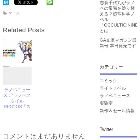
志倉千代丸がラノ
ベの常識を塗り替
ゲーム
える？超常科学ノ
ベル
「OCCULTIC;NINE
Related Posts
とは
GA文庫マガジン最
新号 本日発売です
カテゴリー
コミック
ライトノベル
ラノベニュー
ス：“ラノベス
ラノベニュース
タイル
実験室
RPG”iOS「ス
新作＆セール情報
クールガール
ストライカー
ズ」配信開
Twitter
始！ 毎週スト
コメントはまだありません
ーリー配信予