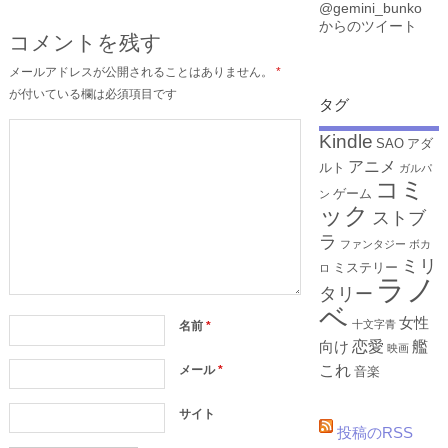
定！
@gemini_bunko
からのツイート
コメントを残す
メールアドレスが公開されることはありません。
*
が付いている欄は必須項目です
タグ
Kindle
SAO
アダ
アニメ
ルト
ガルパ
コミ
ゲーム
ン
ック
ストブ
ラ
ファンタジー
ボカ
ミリ
ミステリー
ロ
ラノ
タリー
ベ
女性
十文字青
名前
*
恋愛
艦
向け
映画
これ
メール
*
音楽
サイト
投稿のRSS