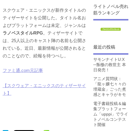
ライトノベル売れ
スクウェア・エニックスが新作タイトルの
筋ランキング
ティザーサイトを公開した。タイトル名お
よびプラットフォームは未定、ジャンルは
ラノベスタイルRPG
。ティザーサイトで
は、25人以上のキャスト陣の名前も公開さ
最近の投稿
れている。近日、最新情報が公開されると
のことなので、続報を待つべし。
サモンナイトU:X
─叛檄の救世主 本
日発売！
ファミ通.com元記事
アニメ質問状：
「龍ヶ嬢七々々の
【スクウェア・エニックスのティザーサイ
埋蔵金」ごった煮
ト】
感とキャラがキモ
電子書籍投稿＆編
集プラットフォー
ム「upppi」でライ
トノベルコンテス
ト開催